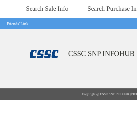
Search Sale Info
Search Purchase In
Friends' Link:
CSSC SNP INFOHUB
Copy right @ CSSC SNP INFOHUB
沪IC